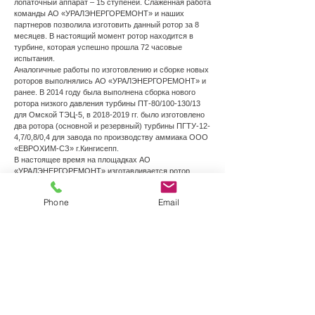
лопаточный аппарат – 15 ступеней. Слаженная работа
команды АО «УРАЛЭНЕРГОРЕМОНТ» и наших
партнеров позволила изготовить данный ротор за 8
месяцев. В настоящий момент ротор находится в
турбине, которая успешно прошла 72 часовые
испытания.
Аналогичные работы по изготовлению и сборке новых
роторов выполнялись АО «УРАЛЭНЕРГОРЕМОНТ» и
ранее. В 2014 году была выполнена сборка нового
ротора низкого давления турбины ПТ-80/100-130/13
для Омской ТЭЦ-5, в
2018-2019
гг. было изготовлено
два ротора (основной и резервный) турбины ПГТУ-12-
4,7/0,8/0,4 для завода по производству аммиака ООО
«ЕВРОХИМ-СЗ» г.Кингисепп.
В настоящее время на площадках АО
«УРАЛЭНЕРГОРЕМОНТ» изготавливается ротор
высокого давления турбины К-160-130 для
Красноярской ГРЭС-2
Phone
Email
Скачать